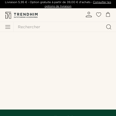
Livraison
5,95 €
- Option gratuite à partir de
39,00 €
d'achats -
Consulter les
options de livraison
Rechercher