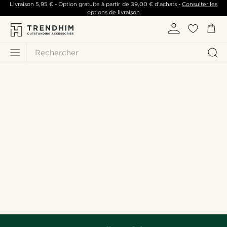
Livraison
5,95 €
- Option gratuite à partir de
39,00 €
d'achats -
Consulter les
options de livraison
Rechercher