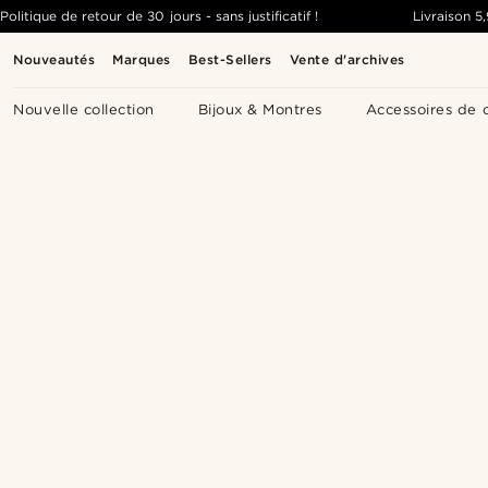
Politique de retour de 30 jours - sans justificatif !
Livraison
5
Nouveautés
Marques
Best-Sellers
Vente d'archives
Nouvelle collection
Bijoux & Montres
Accessoires de 