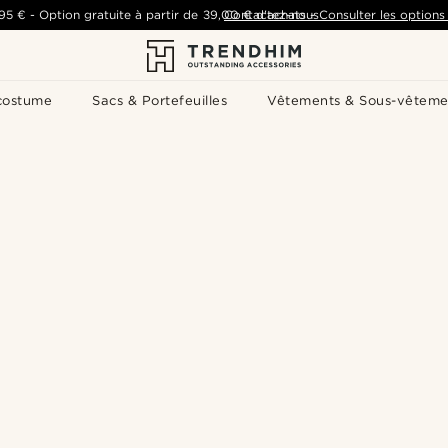
,95 €
-
Option gratuite à partir de
39,00 €
Contactez-nous
d'achats
-
Consulter les options 
costume
Sacs & Portefeuilles
Vêtements & Sous-vêteme