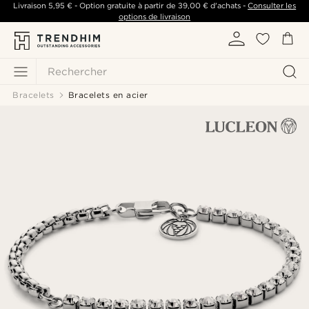
Livraison
5,95 €
- Option gratuite à partir de
39,00 €
d'achats -
Consulter les
options de livraison
Rechercher
Bracelets
Bracelets en acier