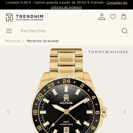
Livraison
5,95 €
- Option gratuite à partir de
39,00 €
d'achats -
Consulter les
options de livraison
Rechercher
Montres
Montres bracelet