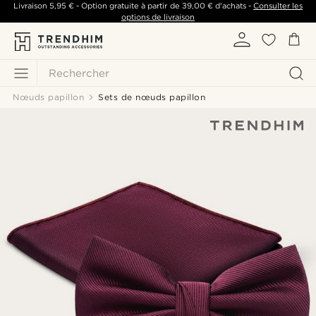
Livraison
5,95 €
- Option gratuite à partir de
39,00 €
d'achats -
Consulter les
options de livraison
Rechercher
Nœuds papillon
Sets de nœuds papillon