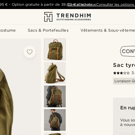
,95 €
-
Option gratuite à partir de
39,00 €
Contactez-nous
d'achats
-
Consulter les options 
costume
Sacs & Portefeuilles
Vêtements & Sous-vêteme
Sac tyr
3
Livraison G
En ru
Vous so
à nouve