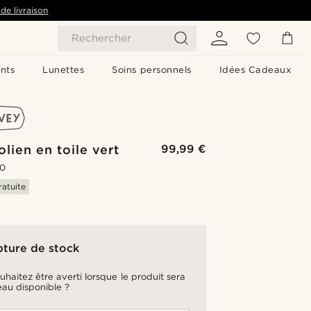
de livraison
Rechercher
nts
Lunettes
Soins personnels
Idées Cadeaux
olien en toile vert
99,99 €
.0
ratuite
pture de stock
uhaitez être averti lorsque le produit sera
au disponible ?