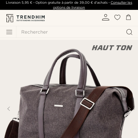
Livraison
5,95 €
- Option gratuite à partir de
39,00 €
d'achats -
Consulter les
options de livraison
Rechercher