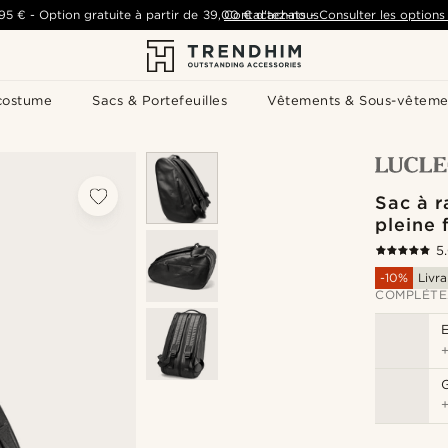
,95 €
-
Option gratuite à partir de
39,00 €
Contactez-nous
d'achats
-
Consulter les options 
costume
Sacs & Portefeuilles
Vêtements & Sous-vêteme
Sac à r
pleine 
5
-10%
Livra
COMPLÉTE
G