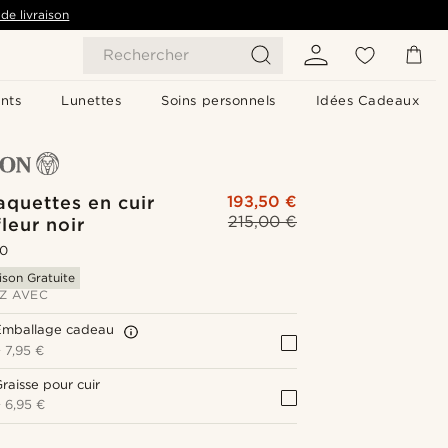
de livraison
Rechercher
nts
Lunettes
Soins personnels
Idées Cadeaux
aquettes en cuir
193,50 €
215,00 €
fleur noir
.0
ison Gratuite
Z AVEC
Emballage cadeau
+
7,95 €
raisse pour cuir
+
6,95 €