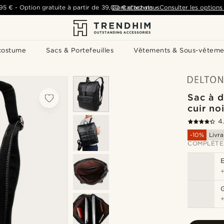
,95 €
-
Option gratuite à partir de
39,00 €
Contactez-nous
d'achats
-
Consulter les options 
costume
Sacs & Portefeuilles
Vêtements & Sous-vêteme
Sac à d
cuir noi
4
-10%
Livra
COMPLÉTE
G