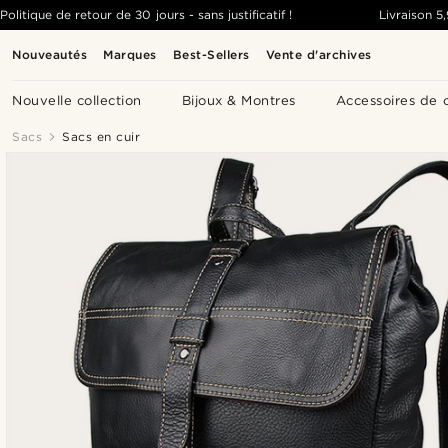
Politique de retour de 30 jours - sans justificatif !
Livraison
5
Nouveautés
Marques
Best-Sellers
Vente d'archives
Nouvelle collection
Bijoux & Montres
Accessoires de 
Sacs
Sacs en cuir