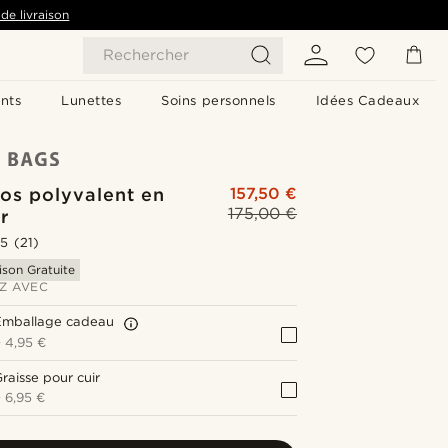
de livraison
Rechercher
nts
Lunettes
Soins personnels
Idées Cadeaux
os polyvalent en
157,50 €
175,00 €
r
.5
(21)
ison Gratuite
Z AVEC
Emballage cadeau
+
4,95 €
raisse pour cuir
+
6,95 €