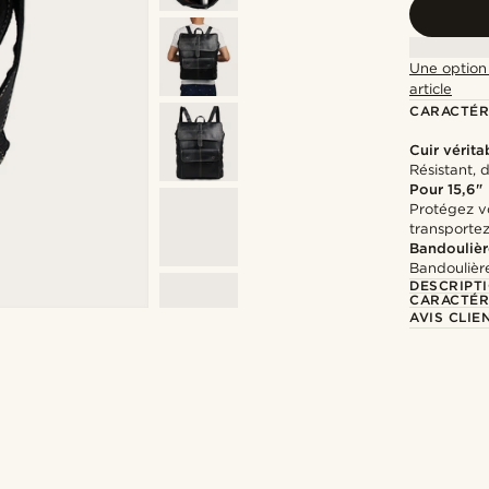
Une option 
article
CARACTÉR
Cuir vérita
Résistant, 
Pour 15,6"
Protégez vo
transporte
Bandoulièr
Bandoulière
DESCRIPT
CARACTÉR
AVIS CLIE