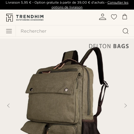
Livraison
5,95 €
- Option gratuite à partir de
39,00 €
d'achats -
Consulter les
options de livraison
Rechercher