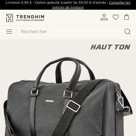
Livraison
5,95 €
- Option gratuite à partir de
39,00 €
d'achats -
Consulter les
options de livraison
Rechercher