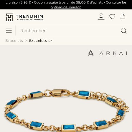
Livraison
5,95 €
- Option gratuite à partir de
39,00 €
d'achats -
Consulter les
options de livraison
Rechercher
Bracelets
Bracelets or