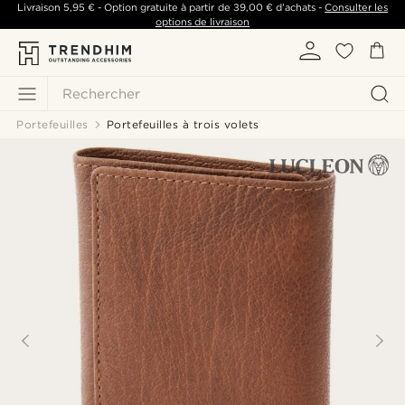
Livraison
5,95 €
- Option gratuite à partir de
39,00 €
d'achats -
Consulter les
options de livraison
Rechercher
Portefeuilles
Portefeuilles à trois volets