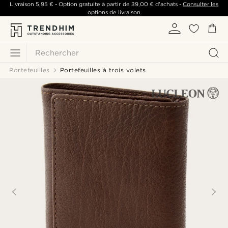
Livraison
5,95 €
- Option gratuite à partir de
39,00 €
d'achats -
Consulter les
options de livraison
Rechercher
Portefeuilles
Portefeuilles à trois volets