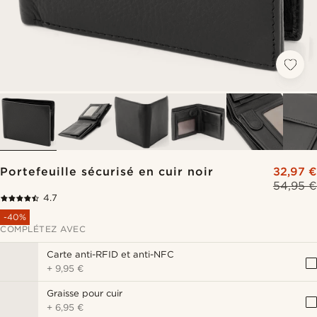
Portefeuille sécurisé en cuir noir
32,97 €
54,95 €
4.7
-40%
COMPLÉTEZ AVEC
Carte anti-RFID et anti-NFC
+
9,95 €
Graisse pour cuir
+
6,95 €