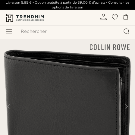
Livraison
5,95 €
- Option gratuite à partir de
39,00 €
d'achats -
Consulter les
options de livraison
Rechercher