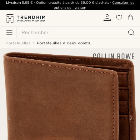
Livraison
5,95 €
- Option gratuite à partir de
39,00 €
d'achats -
Consulter les
options de livraison
Rechercher
Portefeuilles
Portefeuilles à deux volets