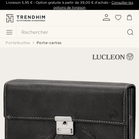
Livraison
5,95 €
- Option gratuite à partir de
39,00 €
d'achats -
Consulter les
options de livraison
Rechercher
Portefeuilles
Porte-cartes