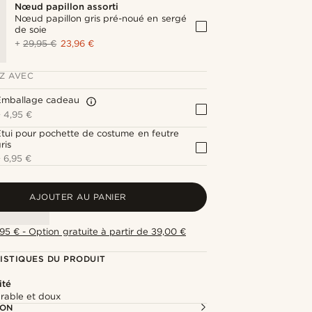
Nœud papillon assorti
Nœud papillon gris pré-noué en sergé
de soie
+
29,95 €
23,96 €
Z AVEC
Emballage cadeau
+
4,95 €
tui pour pochette de costume en feutre
ris
+
6,95 €
AJOUTER AU PANIER
,95 € - Option gratuite à partir de 39,00 €
ISTIQUES DU PRODUIT
ité
urable et doux
ION