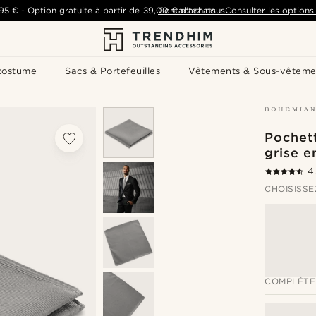
,95 €
-
Option gratuite à partir de
39,00 €
Contactez-nous
d'achats
-
Consulter les options 
costume
Sacs & Portefeuilles
Vêtements & Sous-vêteme
Pochet
grise e
4
CHOISISSE
COMPLÉTE