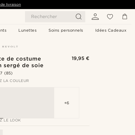
de livraison
Rechercher
nts
Lunettes
Soins personnels
Idées Cadeaux
te de costume
19,95 €
n sergé de soie
.7
(85)
Z LA COULEUR
+6
Z LE LOOK