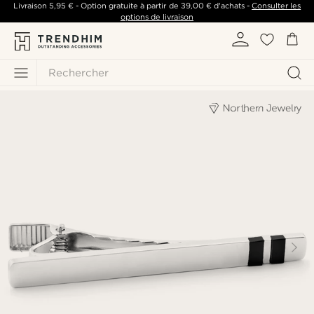
Livraison
5,95 €
- Option gratuite à partir de
39,00 €
d'achats -
Consulter les
options de livraison
Rechercher