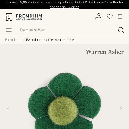
Livraison
5,95 €
- Option gratuite à partir de
39,00 €
d'achats -
Consulter les
options de livraison
Rechercher
Broches
Broches en forme de fleur