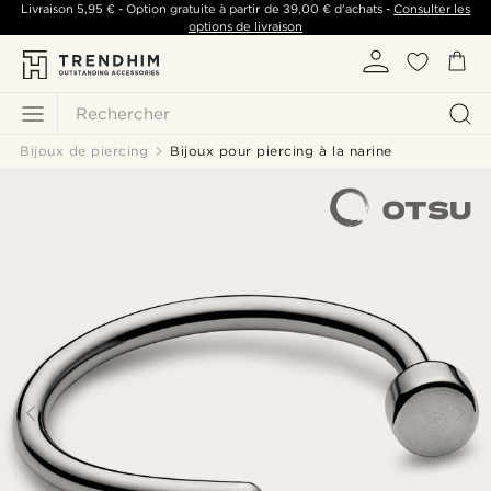
Livraison
5,95 €
- Option gratuite à partir de
39,00 €
d'achats -
Consulter les
options de livraison
Rechercher
Bijoux de piercing
Bijoux pour piercing à la narine