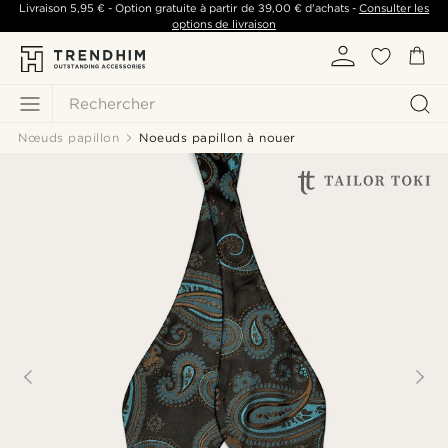
Livraison
5,95 €
- Option gratuite à partir de
39,00 €
d'achats -
Consulter les
options de livraison
Rechercher
Nœuds papillon
Noeuds papillon à nouer