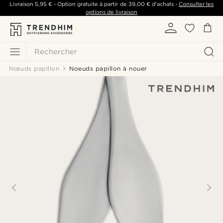
Livraison
5,95 €
- Option gratuite à partir de
39,00 €
d'achats -
Consulter les
options de livraison
Rechercher
Nœuds papillon
Noeuds papillon à nouer