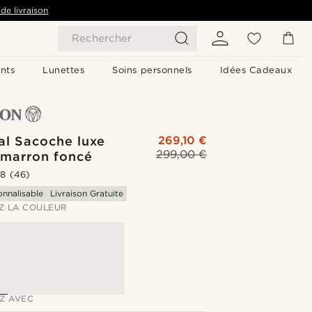
de livraison
Rechercher
nts
Lunettes
Soins personnels
Idées Cadeaux
al Sacoche luxe
269,10 €
299,00 €
 marron foncé
.8
(46)
onnalisable
Livraison Gratuite
Z LA COULEUR
Z AVEC