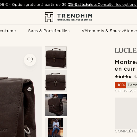
,95 €
-
Option gratuite à partir de
39,00 €
Contactez-nous
d'achats
-
Consulter les options 
costume
Sacs & Portefeuilles
Vêtements & Sous-vêteme
Montre
en cuir
4
-10%
Pers
CHOISISSE
COMPLÉTE