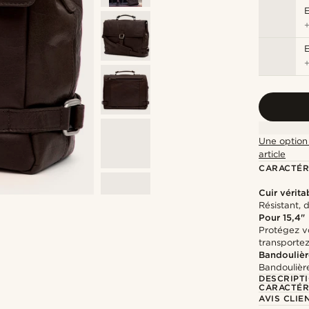
Une option 
article
CARACTÉR
Cuir vérita
Résistant, 
Pour 15,4"
Protégez vo
transporte
Bandoulièr
Bandoulière
DESCRIPT
CARACTÉR
AVIS CLIE