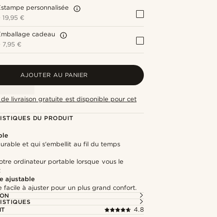
Estampe personnalisée
+
19,95 €
Emballage cadeau
+
7,95 €
AJOUTER AU PANIER
de livraison gratuite est disponible pour cet
ISTIQUES DU PRODUIT
ble
durable et qui s'embellit au fil du temps
tre ordinateur portable lorsque vous le
z
e ajustable
 facile à ajuster pour un plus grand confort.
ION
ISTIQUES
NT
4.8