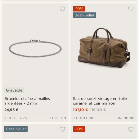
-10%
Best-Seller
Gravable
Bracelet chaîne à mailles
Sac de sport vintage en toile
argentées - 2 mm
caramel et cuir marron
24,95 €
107,10 €
119,00 €
3 COULEURS
LUCLEON
7 COULEURS
TRENDHIM
Best-Seller
-10%