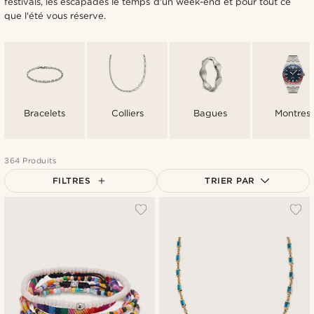
festivals, les escapades le temps d'un week-end et pour tout ce
que l'été vous réserve.
Bracelets
Colliers
Bagues
Montres
364 Produits
FILTRES
TRIER PAR
Le plus populaire
Nouveautés
Prix croissant
Prix décroissant