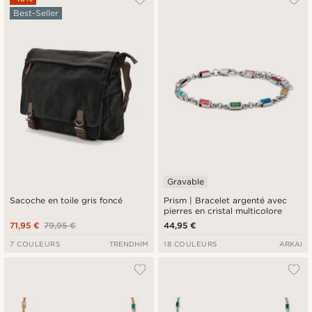
Best-Seller
Gravable
Sacoche en toile gris foncé
Prism | Bracelet argenté avec
pierres en cristal multicolore
71,95 €
79,95 €
44,95 €
7 COULEURS
TRENDHIM
18 COULEURS
ARKAI