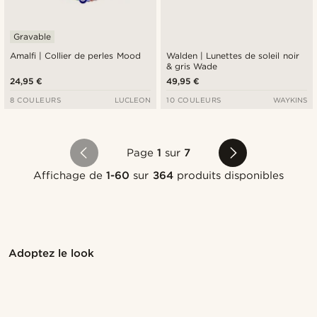
Gravable
Amalfi | Collier de perles Mood
Walden | Lunettes de soleil noir
& gris Wade
24,95 €
49,95 €
8 COULEURS
LUCLEON
10 COULEURS
WAYKINS
Page
1
sur
7
Affichage de
1-60
sur
364
produits disponibles
Acheter le look
Ache
Adoptez le look
@pabloceazar
@jaimedeelgado