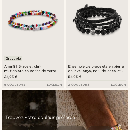
Gravable
Amalfi | Bracelet clair
Ensemble de bracelets en pierre
multicolore en perles de verre
de lave, onyx, noix de coco et
argent sterling
24,95 €
54,95 €
6 COULEURS
LUCLEON
2 COULEURS
LUCLEON
Trouvez votre couleur préférée