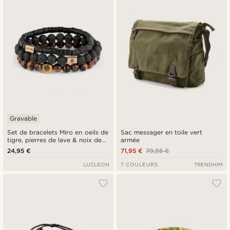
Gravable
Set de bracelets Miro en oeils de
Sac messager en toile vert
tigre, pierres de lave & noix de
armée
coco
24,95 €
71,95 €
79,95 €
LUCLEON
7 COULEURS
TRENDHIM