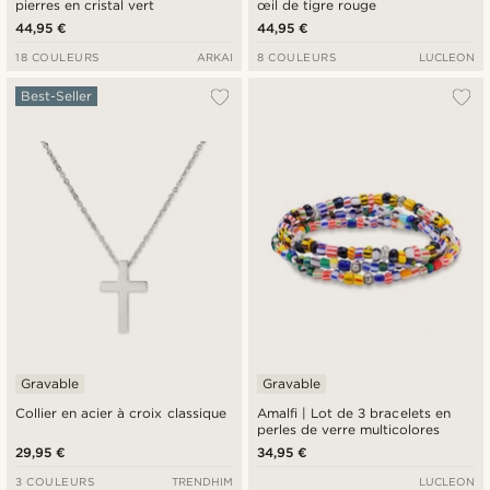
pierres en cristal vert
œil de tigre rouge
44,95 €
44,95 €
18 COULEURS
ARKAI
8 COULEURS
LUCLEON
Best-Seller
Gravable
Gravable
Collier en acier à croix classique
Amalfi | Lot de 3 bracelets en
perles de verre multicolores
29,95 €
34,95 €
3 COULEURS
TRENDHIM
LUCLEON