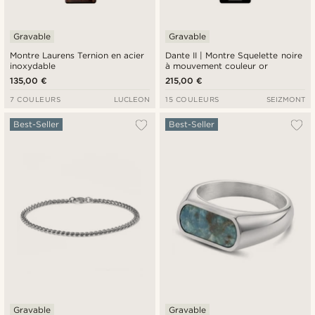
Gravable
Gravable
Montre Laurens Ternion en acier
Dante II | Montre Squelette noire
inoxydable
à mouvement couleur or
135,00 €
215,00 €
7 COULEURS
LUCLEON
15 COULEURS
SEIZMONT
Best-Seller
Best-Seller
Gravable
Gravable