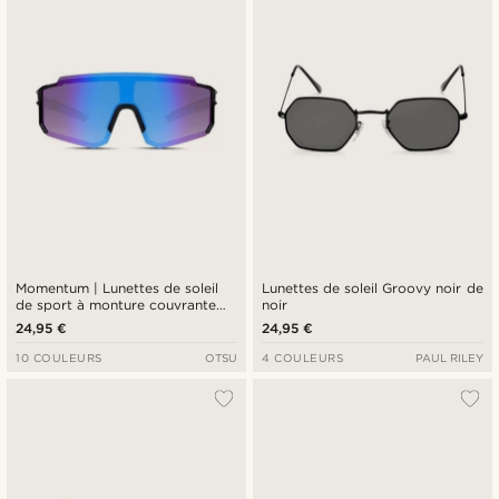
Momentum | Lunettes de soleil
Lunettes de soleil Groovy noir de
de sport à monture couvrante
noir
noires et bleues
24,95 €
24,95 €
10 COULEURS
OTSU
4 COULEURS
PAUL RILEY