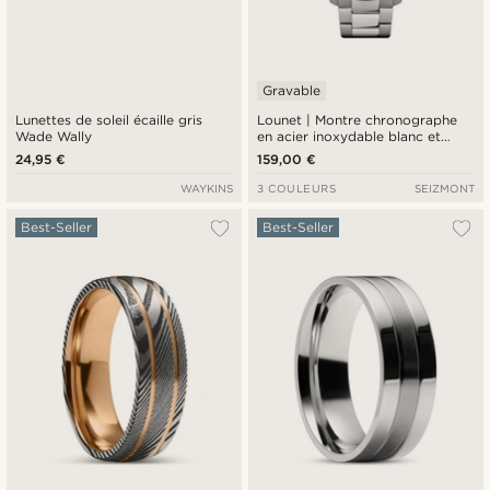
Gravable
Lunettes de soleil écaille gris
Lounet | Montre chronographe
Wade Wally
en acier inoxydable blanc et
argenté
24,95 €
159,00 €
WAYKINS
3 COULEURS
SEIZMONT
Best-Seller
Best-Seller