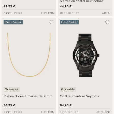
pierres en cristal multicolore
29,95 €
44,95 €
6 COULEURS
LUCLEON
18 COULEURS
ARKAI
Best-Seller
Best-Seller
Gravable
Gravable
Chaîne dorée à mailles de 2 mm
Montre Phantom Seymour
34,95 €
64,95 €
3 COULEURS
LUCLEON
6 COULEURS
SEIZMONT