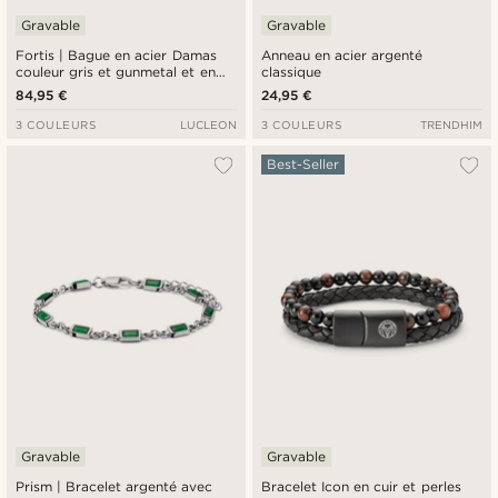
Gravable
Gravable
Fortis | Bague en acier Damas
Anneau en acier argenté
couleur gris et gunmetal et en
classique
titane couleur or rose à double
84,95 €
24,95 €
cannelure - 7 mm
3 COULEURS
LUCLEON
3 COULEURS
TRENDHIM
Best-Seller
Gravable
Gravable
Prism | Bracelet argenté avec
Bracelet Icon en cuir et perles