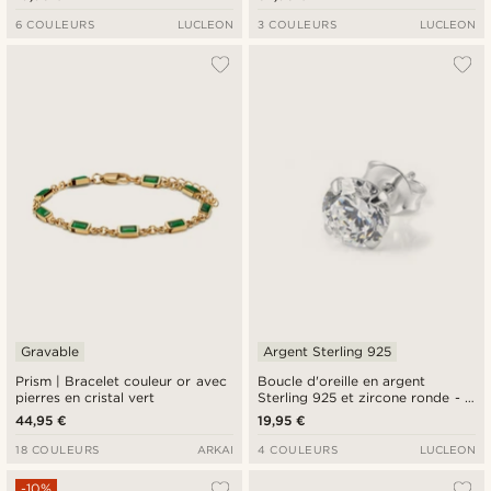
6 COULEURS
LUCLEON
3 COULEURS
LUCLEON
Gravable
Argent Sterling 925
Prism | Bracelet couleur or avec
Boucle d'oreille en argent
pierres en cristal vert
Sterling 925 et zircone ronde - 6
mm
44,95 €
19,95 €
18 COULEURS
ARKAI
4 COULEURS
LUCLEON
-10%