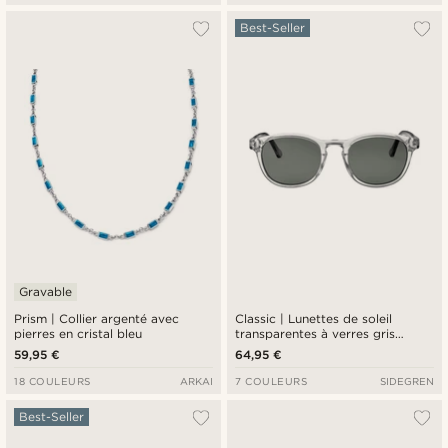
Best-Seller
Gravable
Prism | Collier argenté avec
Classic | Lunettes de soleil
pierres en cristal bleu
transparentes à verres gris
polarisés
59,95 €
64,95 €
18 COULEURS
ARKAI
7 COULEURS
SIDEGREN
Best-Seller