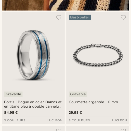
Best-Seller
Gravable
Gravable
Fortis | Bague en acier Damas et
Gourmette argentée - 6 mm
en titane bleu à double cannelure
- 7 mm
84,95 €
29,95 €
3 COULEURS
LUCLEON
3 COULEURS
LUCLEON