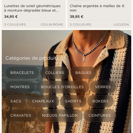
Lunettes de soleil géométriques
Chaîne argentée à mailles de 6
à monture dégradée bleue et
mm
transparente
34,95 €
39,95 €
3 COULEURS
COLLIN ROWE
3 COULEURS
LUCLEON
Catégories de produits
BRACELETS
COLLIERS
BAGUES
MONTRES
BOUCLES D'OREILLES
VERRES
SACS
CHAPEAUX
SHORTS
BOXERS
CRAVATES
NŒUDS PAPILLON
CEINTURES