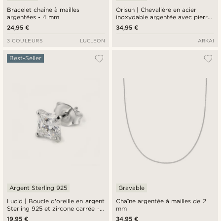
Bracelet chaîne à mailles
Orisun | Chevalière en acier
argentées - 4 mm
inoxydable argentée avec pierre
apatite
24,95 €
34,95 €
3 COULEURS
LUCLEON
ARKAI
Best-Seller
Argent Sterling 925
Gravable
Lucid | Boucle d'oreille en argent
Chaîne argentée à mailles de 2
Sterling 925 et zircone carrée -
mm
6 mm
19,95 €
34,95 €