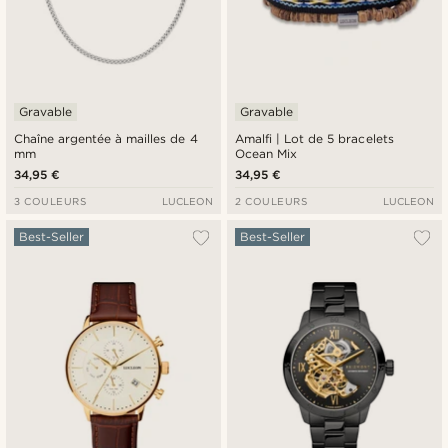
Gravable
Gravable
Chaîne argentée à mailles de 4
Amalfi | Lot de 5 bracelets
mm
Ocean Mix
34,95 €
34,95 €
3 COULEURS
LUCLEON
2 COULEURS
LUCLEON
Best-Seller
Best-Seller