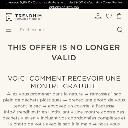
Livraison
5,95 €
- Option gratuite à partir de
39,00 €
d'achats -
Consulter les
options de livraison
Rechercher
THIS OFFER IS NO LONGER
VALID
VOICI COMMENT RECEVOIR UNE
MONTRE GRATUITE
Allez vous promener dans la nature → ramassez 1 sac
plein de déchets plastiques → prenez une photo de vous
tenant le sac → envoyez un courriel à l'adresse
info@trendhim.fr en l'intitulant « Une montre contre des
déchets » et en y incluant vos coordonnées complètes et
la photo de vous avec le sac à la main → nous vous