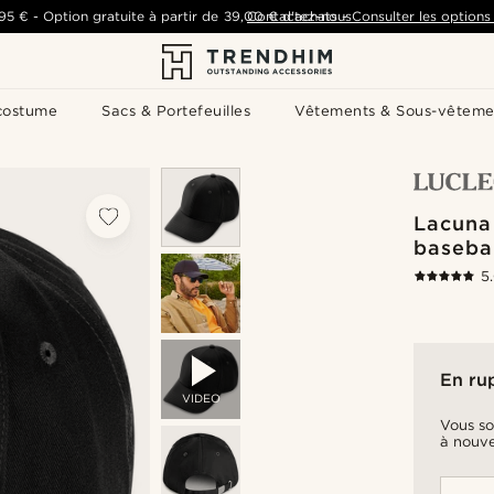
,95 €
-
Option gratuite à partir de
39,00 €
Contactez-nous
d'achats
-
Consulter les options 
costume
Sacs & Portefeuilles
Vêtements & Sous-vêteme
Lacuna
basebal
5
En ru
VIDEO
Vous so
à nouve