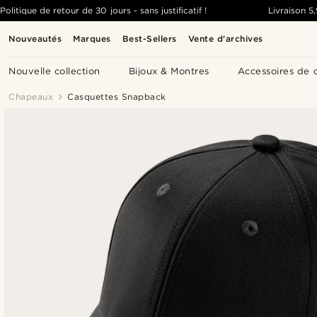
Politique de retour de 30 jours - sans justificatif !
Livraison
5
Nouveautés
Marques
Best-Sellers
Vente d'archives
Nouvelle collection
Bijoux & Montres
Accessoires de 
Chapeaux
Casquettes Snapback