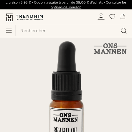
Livraison
5,95 €
- Option gratuite à partir de
39,00 €
d'achats -
Consulter les
options de livraison
Rechercher