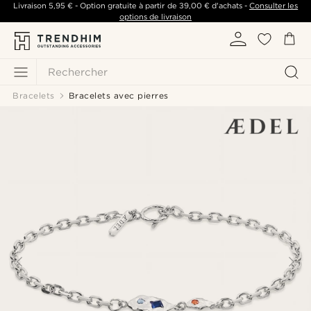
Livraison
5,95 €
- Option gratuite à partir de
39,00 €
d'achats -
Consulter les
options de livraison
Rechercher
Bracelets
Bracelets avec pierres