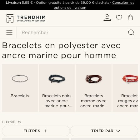
Livraison
5,95 €
- Option gratuite à partir de
39,00 €
d'achats -
Consulter les
options de livraison
Rechercher
Bracelets en polyester avec
ancre marine pour homme
Bracelets
Bracelets noirs
Bracelets
Bracelets
avec ancre
marron avec
rouges av
marine pour
ancre marine
ancre mari
homme
pour homme
pour hom
11 Produits
FILTRES
TRIER PAR