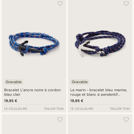
Le plus populaire
Nouveautés
Prix croissant
Prix décroissant
Gravable
Gravable
Bracelet L'ancre noire à cordon
Le marin - bracelet bleu marine,
bleu clair
rouge et blanc à pendentif
argenté
19,95 €
19,95 €
15 COULEURS
TAILOR TOKI
15 COULEURS
TAILOR TOKI