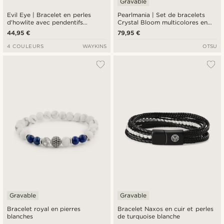
Gravable
Evil Eye | Bracelet en perles
Pearlmania | Set de bracelets
d'howlite avec pendentifs
Crystal Bloom multicolores en
argentés
perles d'eau douce et perles de
44,95 €
79,95 €
verre
4 COULEURS
WAYKINS
OTSU
Gravable
Gravable
Bracelet royal en pierres
Bracelet Naxos en cuir et perles
blanches
de turquoise blanche