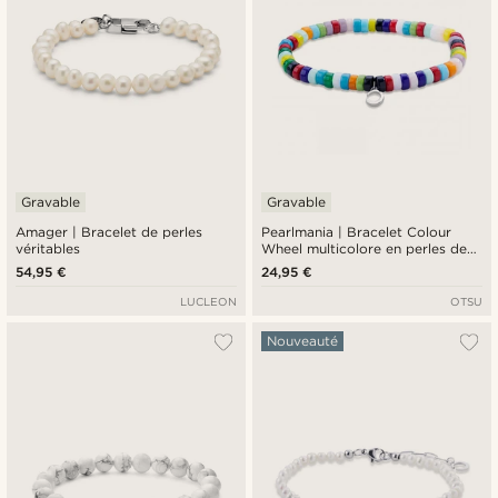
Gravable
Gravable
Amager | Bracelet de perles
Pearlmania | Bracelet Colour
véritables
Wheel multicolore en perles de
verre
54,95 €
24,95 €
LUCLEON
OTSU
Nouveauté