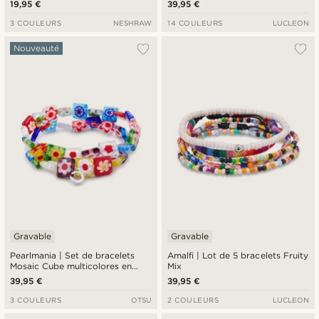
19,95 €
39,95 €
3 COULEURS
NESHRAW
14 COULEURS
LUCLEON
Nouveauté
Gravable
Gravable
Pearlmania | Set de bracelets
Amalfi | Lot de 5 bracelets Fruity
Mosaic Cube multicolores en
Mix
perles en verre
39,95 €
39,95 €
3 COULEURS
OTSU
2 COULEURS
LUCLEON