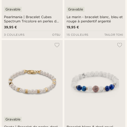
Gravable
Gravable
Pearlmania | Bracelet Cubes
Le marin - bracelet blanc, bleu et
Spectrum Tricolore en perles de
rouge à pendentif argenté
verre & acier inoxydable
39,95 €
19,95 €
3 COULEURS
OTSU
15 COULEURS
TAILOR TOKI
Gravable
Ocata | Bracelet de perles doré
Bracelet blanc & doré royal