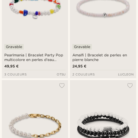
Gravable
Gravable
Pearlmania | Bracelet Party Pop
Amalfi | Bracelet de perles en
multicolore en perles d'eau
pierre blanche
douce et perles de verre
49,95 €
24,95 €
3 COULEURS
OTSU
2 COULEURS
LUCLEON