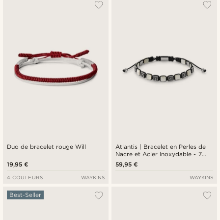
Duo de bracelet rouge Will
Atlantis | Bracelet en Perles de
Nacre et Acier Inoxydable - 7
mm
19,95 €
59,95 €
4 COULEURS
WAYKINS
WAYKINS
Best-Seller