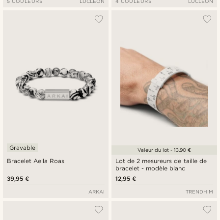
5 COULEURS
LUCLEON
4 COULEURS
LUCLEON
Gravable
Valeur du lot - 13,90 €
Bracelet Aella Roas
Lot de 2 mesureurs de taille de
bracelet - modèle blanc
39,95 €
12,95 €
ARKAI
TRENDHIM