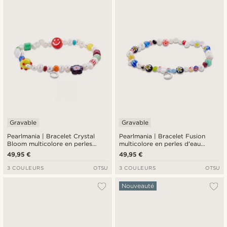
Nouveautés
Prix croissant
Prix décroissant
Gravable
Gravable
Pearlmania | Bracelet Crystal
Pearlmania | Bracelet Fusion
Bloom multicolore en perles
multicolore en perles d'eau
d'eau douce et perles en verre
douce & perles de verre
49,95 €
49,95 €
3 COULEURS
OTSU
3 COULEURS
OTSU
Nouveauté