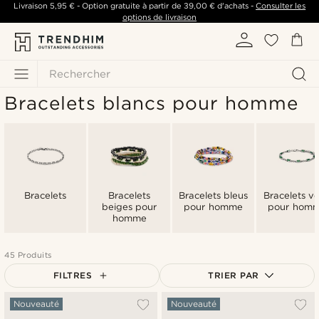
Livraison
5,95 €
- Option gratuite à partir de
39,00 €
d'achats -
Consulter les
options de livraison
Rechercher
Bracelets blancs pour homme
Bracelets
Bracelets
Bracelets bleus
Bracelets ve
beiges pour
pour homme
pour hom
homme
45 Produits
FILTRES
TRIER PAR
Le plus populaire
Nouveauté
Nouveauté