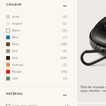
COULEUR
Acier
(2)
Argent
(2)
Blanc
(3)
Bleu
(1)
Brun
(28)
Gris
(5)
Noir
(54)
Orange
(2)
Rouge
(16)
Vert
(1)
Étui de voyage r
pour m
MATÉRIAU
Acier inoxydable
(2)