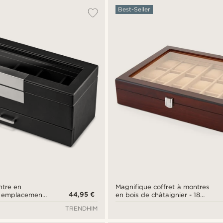
Best-Seller
ntre en
Magnifique coffret à montres
44,95 €
à 5 emplacements
en bois de châtaignier - 18
ux
Montres
TRENDHIM