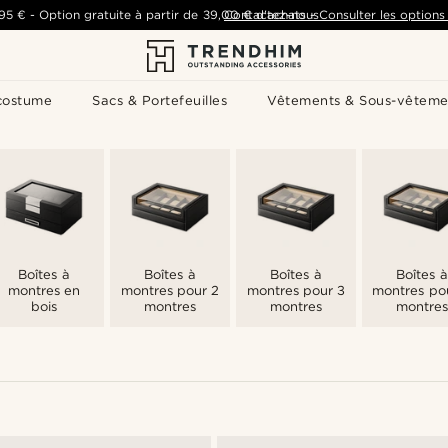
,95 €
-
Option gratuite à partir de
39,00 €
Contactez-nous
d'achats
-
Consulter les options 
costume
Sacs & Portefeuilles
Vêtements & Sous-vêteme
Boîtes à
Boîtes à
Boîtes à
Boîtes à
montres en
montres pour 2
montres pour 3
montres po
bois
montres
montres
montres