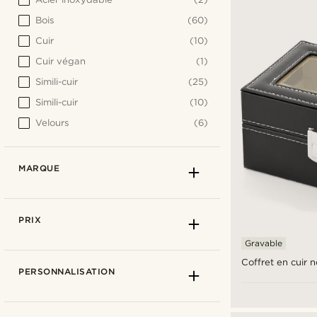
Bois
(60)
Cuir
(10)
Cuir végan
(1)
Simili-cuir
(25)
Simili-cuir
(10)
Velours
(6)
MARQUE
PRIX
Gravable
Coffret en cuir n
PERSONNALISATION