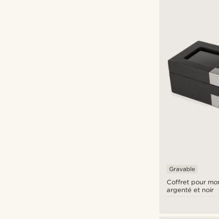
Fawler
(2)
Trendhim
(54)
Warren Asher
(45)
€
€
Types de personnalisation
Estampe
(3)
Gravable
Gravure
(25)
Coffret pour mon
argenté et noir