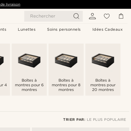
de livraison
Rechercher
nts
Lunettes
Soins personnels
Idées Cadeaux
Boîtes à
Boîtes à
Boîtes à
ur 4
montres pour 6
montres pour 8
montres pour
montres
montres
20 montres
TRIER PAR:
LE PLUS POPULAIRE