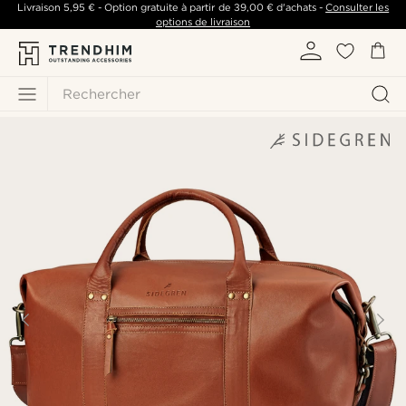
Livraison
5,95 €
- Option gratuite à partir de
39,00 €
d'achats -
Consulter les
options de livraison
Rechercher