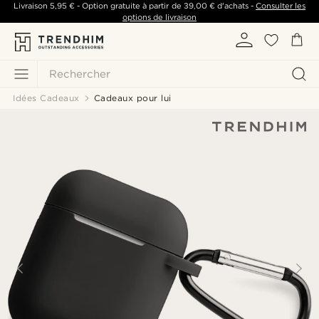
Livraison
5,95 €
- Option gratuite à partir de
39,00 €
d'achats -
Consulter les
options de livraison
Rechercher
Idées Cadeaux
Cadeaux pour lui