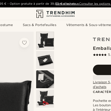
,95 €
-
Option gratuite à partir de
39,00 €
Contactez-nous
d'achats
-
Consulter les options 
costume
Sacs & Portefeuilles
Vêtements & Sous-vêteme
Emball
5
Livraison 5
d'achats
CARACTÉR
Pochette en
Les bouton
à l'intérieur