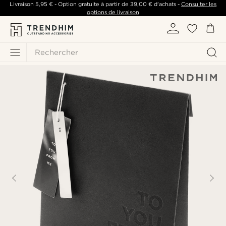
Livraison
5,95 €
- Option gratuite à partir de
39,00 €
d'achats -
Consulter les
options de livraison
Rechercher