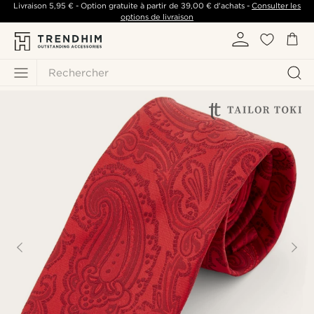
Livraison
5,95 €
- Option gratuite à partir de
39,00 €
d'achats -
Consulter les
options de livraison
Rechercher