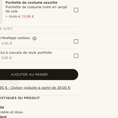
Pochette de costume assortie
Pochette de costume noire en sergé
de soie
+
19,95 €
15,96 €
Z AVEC
Emballage cadeau
+
4,95 €
tui à cravate de style portfolio
+
9,95 €
AJOUTER AU PANIER
,95 € - Option gratuite à partir de 39,00 €
ISTIQUES DU PRODUIT
ité
urable et doux
dard