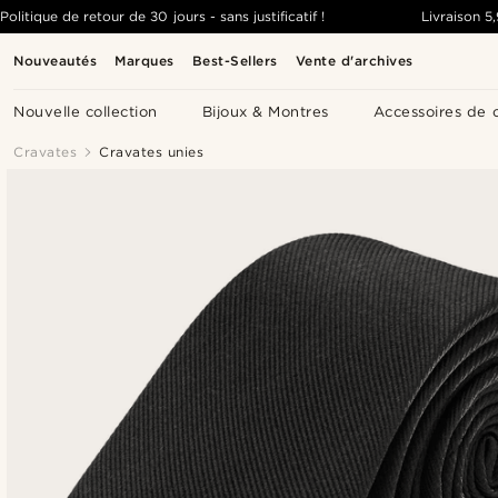
Politique de retour de 30 jours - sans justificatif !
Livraison
5
Nouveautés
Marques
Best-Sellers
Vente d'archives
Nouvelle collection
Bijoux & Montres
Accessoires de 
Cravates
Cravates unies