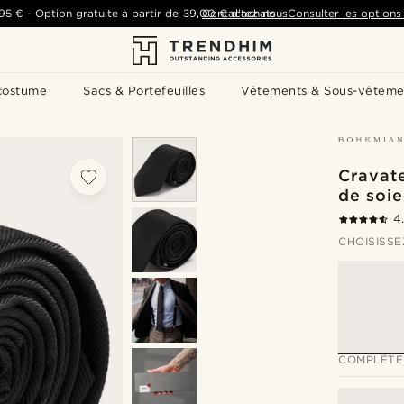
,95 €
-
Option gratuite à partir de
39,00 €
Contactez-nous
d'achats
-
Consulter les options 
costume
Sacs & Portefeuilles
Vêtements & Sous-vêteme
Cravate
de soi
4
CHOISISSE
COMPLÉTE