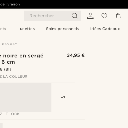
de livraison
Rechercher
nts
Lunettes
Soins personnels
Idées Cadeaux
 noire en sergé
34,95 €
e 6 cm
.8
(81)
Z LA COULEUR
+7
Z LE LOOK