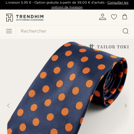
Livraison
5,95 €
- Option gratuite à partir de
39,00 €
d'achats -
Consulter les
options de livraison
Rechercher