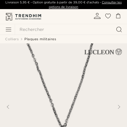
Livraison
5,95 €
- Option gratuite à partir de
39,00 €
d'achats -
Consulter les
options de livraison
Rechercher
Colliers
Plaques militaires