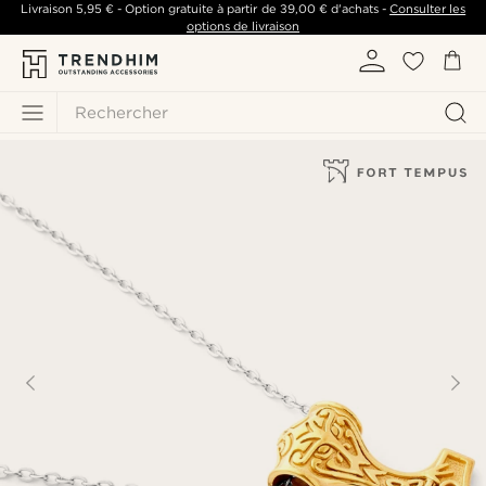
Livraison
5,95 €
- Option gratuite à partir de
39,00 €
d'achats -
Consulter les
options de livraison
Rechercher