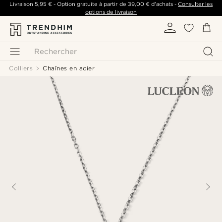
Livraison
5,95 €
- Option gratuite à partir de
39,00 €
d'achats -
Consulter les
options de livraison
Rechercher
Colliers
Chaînes en acier