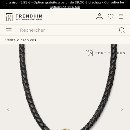
Livraison
5,95 €
- Option gratuite à partir de
39,00 €
d'achats -
Consulter les
options de livraison
Rechercher
Vente d'archives