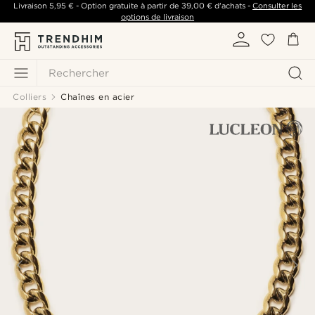
Livraison
5,95 €
- Option gratuite à partir de
39,00 €
d'achats -
Consulter les
options de livraison
Rechercher
Colliers
Chaînes en acier