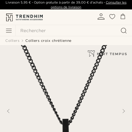
Livraison
5,95 €
- Option gratuite à partir de
39,00 €
d'achats -
Consulter les
options de livraison
Rechercher
Colliers
Colliers croix chrétienne