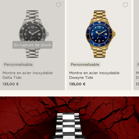
En rupture de stock
Personnalisable
Personnalisable
Montre en acier inoxydable
Montre en acier inoxydable
M
Delta Tide
Dwayne Tide
D
135,00 €
135,00 €
1