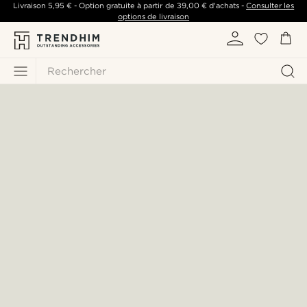
Livraison
5,95 €
- Option gratuite à partir de
39,00 €
d'achats -
Consulter les
options de livraison
Rechercher