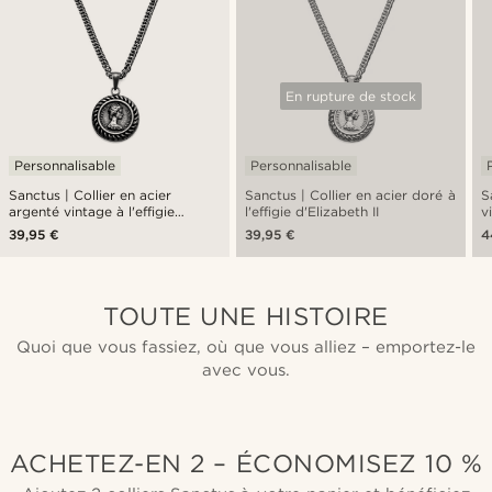
En rupture de stock
Personnalisable
Personnalisable
Sanctus | Collier en acier
Sanctus | Collier en acier doré à
S
argenté vintage à l'effigie
l'effigie d'Elizabeth II
v
d'Elizabeth II
M
39,95 €
39,95 €
4
TOUTE UNE HISTOIRE
Quoi que vous fassiez, où que vous alliez – emportez-le
avec vous.
ACHETEZ-EN 2 – ÉCONOMISEZ 10 %