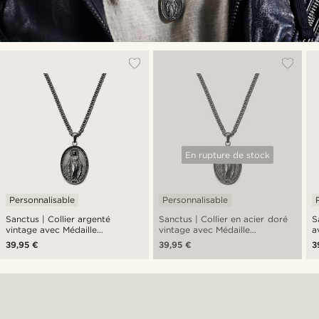
En rupture de stock
Personnalisable
Personnalisable
Sanctus | Collier argenté
Sanctus | Collier en acier doré
S
vintage avec Médaille
vintage avec Médaille
a
Miraculeuse
Miraculeuse
39,95 €
39,95 €
3