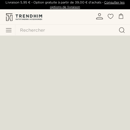
Livraison
5,95 €
- Option gratuite à partir de
39,00 €
d'achats -
Consulter les
options de livraison
Rechercher