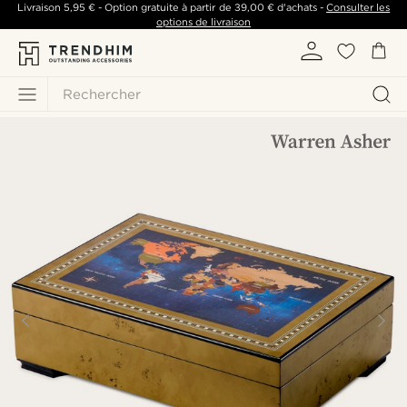
Livraison
5,95 €
- Option gratuite à partir de
39,00 €
d'achats -
Consulter les
options de livraison
Rechercher