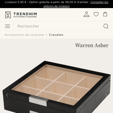
Livraison
5,95 €
- Option gratuite à partir de
39,00 €
d'achats -
Consulter les
options de livraison
Rechercher
Accessoires de costume
Cravates